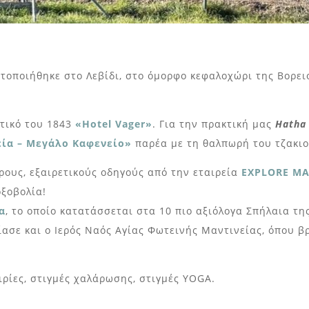
ατοποιήθηκε στο Λεβίδι, στο όμορφο κεφαλοχώρι της Βορει
ντικό του 1843
«Hotel Vager»
. Για την πρακτική μας
Hatha
ία – Μεγάλο Καφενείο»
παρέα με τη θαλπωρή του τζακιο
ρους, εξαιρετικούς οδηγούς από την εταιρεία
EXPLORE M
οξοβολία!
α
, το οποίο κατατάσσεται στα 10 πιο αξιόλογα Σπήλαια τη
σε και ο Ιερός Ναός Αγίας Φωτεινής Μαντινείας, όπου βρ
ιρίες, στιγμές χαλάρωσης, στιγμές YOGA.